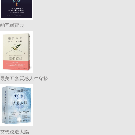
納瓦爾寶典
最美五套質感人生穿搭
冥想改造大腦