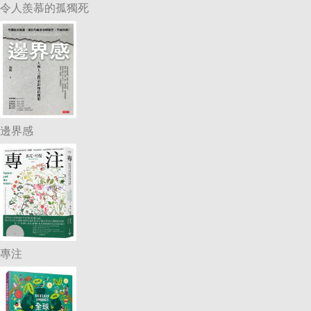
令人羨慕的孤獨死
邊界感
專注