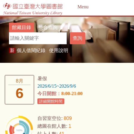
Jump to navigation
Menu
館藏目錄
整合查詢
查詢
新
個人借閱紀錄
使用說明
暑假
8月
2026/6/15~2026/9/6
6
今日開館：
8:00-21:00
詳細開館時間
自習室空位:
809
總圖在館人數:
1
站上人數:
41