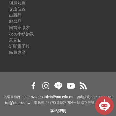
樓層配置
交通位置
出版品
紀念品
圖書館徵才
校友小額捐款
意見箱
訂閱電子報
館員專區
tulcir@ntu.edu.tw
借還書服務：02-33662353
｜參考諮詢：02-33662326
tul@ntu.edu.tw
｜臺北市10617羅斯福路四段一號 國立臺灣大學圖書館
本站聲明