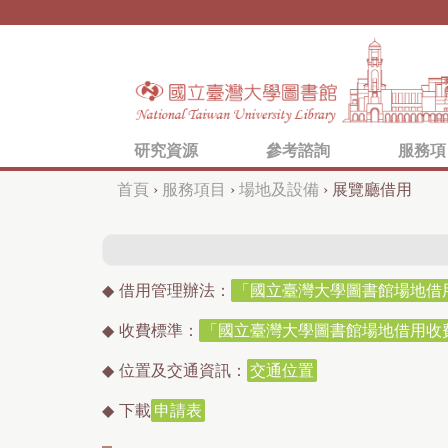
研究資源
參考諮詢
服務項
首頁
›
服務項目
›
場地及設備
›
展覽廳借用
您
在
這
◆
借用管理辦法：
「國立臺灣大學圖書館場地借
裡
◆
收費標準：
「國立臺灣大學圖書館場地借用收
◆
位置及交通資訊：
交通位置
◆
下載
申請表