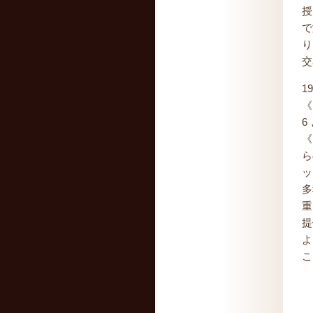
授
で
り
交
1
《
6
《
ら
ッ
多
重
提
よ
こ