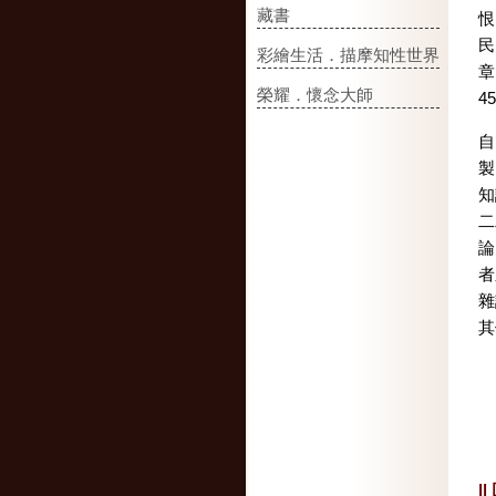
藏書
恨
民
彩繪生活．描摩知性世界
章
榮耀．懷念大師
4
自
製
知
二
論
者
雜
其
|