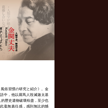
：風俗習慣の研究と紹介》。金
語中，他以羅馬人毀滅迦太基
基人的歷史遺物破壞殆盡，至少也
此毫無責任感，感到無比的憾