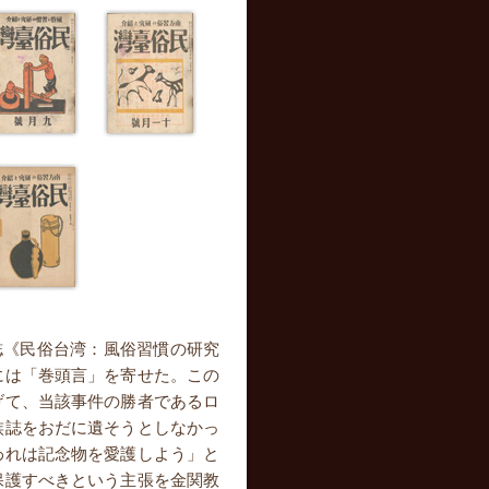
誌《民俗台湾：風俗習慣の研究
には「巻頭言」を寄せた。この
げて、当該事件の勝者であるロ
族誌をおだに遺そうとしなかっ
われは記念物を愛護しよう」と
保護すべきという主張を金関教