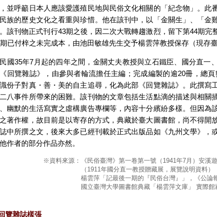
，並呼籲日本人應該愛護殖民地與民俗文化相關的「紀念物」。此
民族的歷史文化之看重與珍惜。他在該刊中，以「金關生」、「金
。該刊物正式刊行43期之後，因二次大戰轉趨激烈，留下第44期完
5期已付梓之未完成本，由池田敏雄先生交予楊雲萍教授保存（現存
民國35年7月起的四年之間，金關丈夫教授與立石鐵臣、國分直一
《回覽雜誌》，由參與者輪流擔任主編；完成編製的逾20冊，總頁數
識份子對真・善・美的自主追尋，化為此部《回覽雜誌》。此撰寫
二八事件所帶來的困難。該刊物的文章包括生活點滴的描述與相關
、幽默的生活寫實之虛構廣告專欄等，內容十分繽紛多樣。但因為
之著作權，故目前是以寄存的方式，典藏於臺大圖書館，尚不得開
誌中所撰之文，後來大多已經刊載於正式出版品如《九州文學》，
他作者的部分作品亦然。
※資料來源：
《民俗臺灣》第一卷第一號（1941年7月）安溪
（1911年國分直一教授贈藏展，展覽說明資料）
楊雲萍「記最後一期的『民俗台灣』」，《公論報》
國立臺灣大學圖書館典藏「楊雲萍文庫」 實際館
| 回覽雜誌樣張