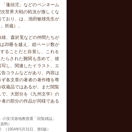
、「蓬頭児」などのペンネーム
2次世界大戦の戦況が激しくな
出ており、は、池田敏雄先生が
庫」所蔵）。
田敏雄、森於莵などの仲間たちが
は20冊を越え、総ページ数が
求することだと自覚し、これを
もたらされた難関も含めて、彼
描写し、関連したイラスト、エ
広告コラムなどがあり、内容は
必ず各文章の著者の著作権を尊
の収蔵品ではあるが、まだ閲覧
んで、大部分を《九州文学》の
作者の部分の作品が同様である
7月）の安渓遊地教授選「回覧雑誌」
明資料）
1954年5月31日、第6版）