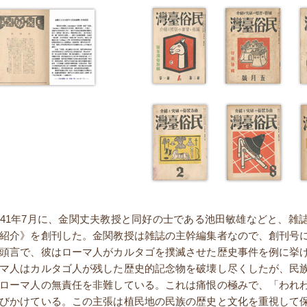
941年7月に、金関丈夫教授と同好の士である池田敏雄などと、雑
紹介》を創刊した。金関教授は雑誌の主幹編集者なので、創刊号
頭言で、彼はローマ人がカルタゴを撲滅させた歴史事件を例に挙
マ人はカルタゴ人が残した歴史的記念物を破壊し尽くしたが、民
ローマ人の無責任を非難している。これは痛恨の極みで、「われ
びかけている。この主張は植民地の民族の歴史と文化を重視して