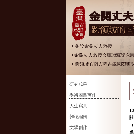
研究成果
學術圖書著作
人生寫真
1
雜誌編輯
關
（
文學創作
應