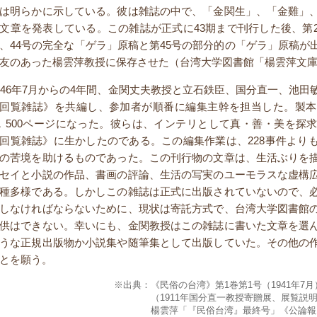
は明らかに示している。彼は雑誌の中で、「金関生」、「金雞」
文章を発表している。この雑誌が正式に43期まで刊行した後、第
、44号の完全な「ゲラ」原稿と第45号の部分的の「ゲラ」原稿が
友のあった楊雲萍教授に保存させた（台湾大学図書館「楊雲萍文
946年7月からの4年間、金関丈夫教授と立石鉄臣、国分直一、池
回覧雑誌》を共編し、参加者が順番に編集主幹を担当した。製本
，500ページになった。彼らは、インテリとして真・善・美を探
回覧雑誌》に生かしたのである。この編集作業は、228事件より
の苦境を助けるものであった。この刊行物の文章は、生活ぶりを
セイと小説の作品、書画の評論、生活の写実のユーモラスな虚構
種多様である。しかしこの雑誌は正式に出版されていないので、
しなければならないために、現状は寄託方式で、台湾大学図書館
供はできない。幸いにも、金関教授はこの雑誌に書いた文章を選
うな正規出版物か小説集や随筆集として出版していた。その他の
とを願う。
※出典：
《民俗の台湾》第1巻第1号（1941年
（1911年国分直一教授寄贈展、展覧説
楊雲萍「『民俗台湾』最終号」《公論報》（