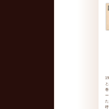
1
と
巻
ー
た
呼