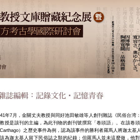
941年7月，金關丈夫教授與同好池田敏雄等人創刊雜誌《民俗台湾
教授是該刊的主編，為此刊物的創刊號撰寫「卷頭語」。在該卷頭
Carthago）之歷史事件為例，認為該事件的勝利者羅馬人將迦太
該為迦太基人留下民俗誌之類的紀錄；但羅馬人並未這麼做，他對