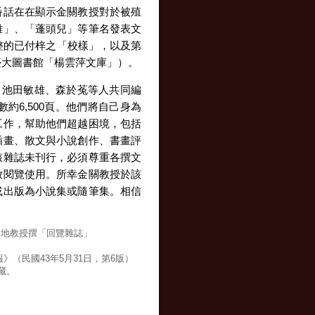
番話在在顯示金關教授對於被殖
雞」、「蓬頭兒」等筆名發表文
整的已付梓之「校樣」，以及第
臺大圖書館「楊雲萍文庫」）。
、池田敏雄、森於菟等人共同編
約6,500頁。他們將自己身為
工作，幫助他們超越困境，包括
插畫、散文與小說創作、書畫評
該雜誌未刊行，必須尊重各撰文
放閱覽使用。所幸金關教授於該
或出版為小說集或隨筆集。相信
遊地教授撰「回覽雜誌」
（民國43年5月31日，第6版）
藏。