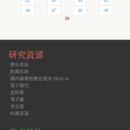
42
43
44
45
面
46
47
48
49
50
研究資源
整合查詢
館藏目錄
國內圖書館整合查詢 MetaCat
電子期刊
資料庫
電子書
考古題
特藏資源