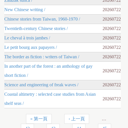
Zalazak sunca /
20260722
New Chinese writing /
20260722
Chinese stories from Taiwan, 1960-1970 /
20260722
Twentieth-century Chinese stories /
20260722
Le cheval à trois jambes /
20260722
Le petit bourg aux papayers /
20260722
The border as fiction : writers of Taiwan /
20260722
In another part of the forest : an anthology of gay
20260722
short fiction /
Science and engineering of freak waves /
20260722
Coastal altimetry : selected case studies from Asian
20260722
shelf seas /
« 第一頁
‹ 上一頁
…
頁