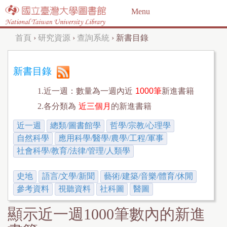
Jump to navigation
Menu
首頁
›
研究資源
›
查詢系統
›
新書目錄
您
在
新書目錄
這
1.近一週：數量為一週內近
1000筆
新進書籍
裡
2.各分類為
近三個月
的新進書籍
近一週
總類/圖書館學
哲學/宗教/心理學
自然科學
應用科學/醫學/農學/工程/軍事
社會科學/教育/法律/管理/人類學
史地
語言/文學/新聞
藝術/建築/音樂/體育/休閒
參考資料
視聽資料
社科圖
醫圖
顯示近一週1000筆數內的新進