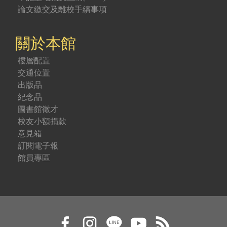
論文繳交及離校手續事項
關於本館
樓層配置
交通位置
出版品
紀念品
圖書館徵才
校友小額捐款
意見箱
訂閱電子報
館員專區