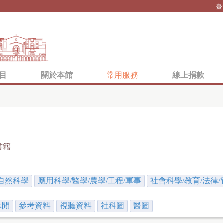
Jump to navigation
臺
目
關於本館
常用服務
線上捐款
書籍
自然科學
應用科學/醫學/農學/工程/軍事
社會科學/教育/法律/
休閒
參考資料
視聽資料
社科圖
醫圖