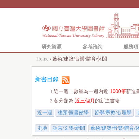
研究資源
參考諮詢
服務項
Home
›
藝術/建築/音樂/體育/休閒
Y
o
新書目錄
u
1.近一週：數量為一週內近
1000筆
新進
a
2.各分類為
近三個月
的新進書籍
r
近一週
總類/圖書館學
哲學/宗教/心理學
e
h
史地
語言/文學/新聞
藝術/建築/音樂/體育/
e