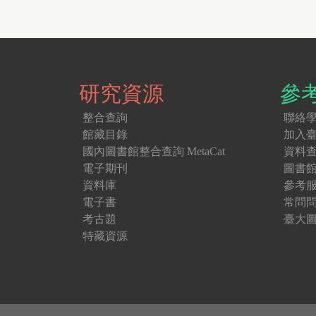
a
g
e
s
研究資源
參
整合查詢
聯絡
館藏目錄
加入
國內圖書館整合查詢 MetaCat
資料
電子期刊
圖書
資料庫
參考
電子書
常問
考古題
臺大圖
特藏資源