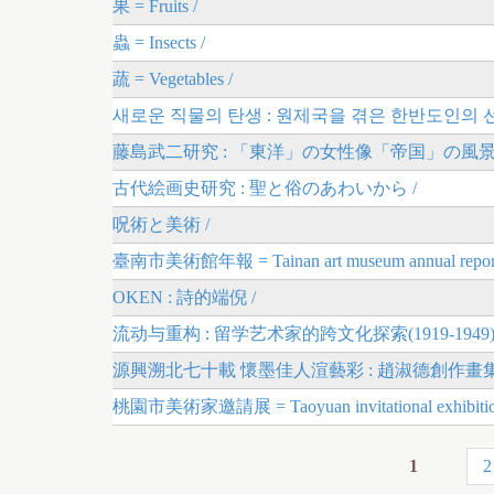
果 = Fruits /
蟲 = Insects /
蔬 = Vegetables /
새로운 직물의 탄생 : 원제국을 겪은 한반도인의 선
藤島武二研究 : 「東洋」の女性像「帝国」の風景画
古代絵画史研究 : 聖と俗のあわいから /
呪術と美術 /
臺南市美術館年報 = Tainan art museum annual report
OKEN : 詩的端倪 /
流动与重构 : 留学艺术家的跨文化探索(1919-1949) 
源興溯北七十載 懷墨佳人渲藝彩 : 趙淑德創作畫集
桃園市美術家邀請展 = Taoyuan invitational exhibitio
1
2
P