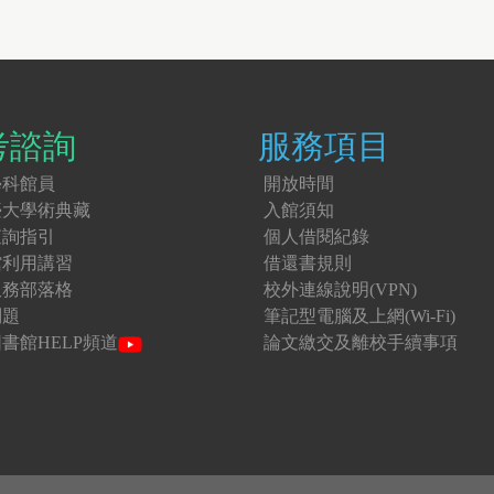
考諮詢
服務項目
學科館員
開放時間
臺大學術典藏
入館須知
查詢指引
個人借閱紀錄
館利用講習
借還書規則
服務部落格
校外連線說明(VPN)
問題
筆記型電腦及上網(Wi-Fi)
書館HELP頻道
論文繳交及離校手續事項