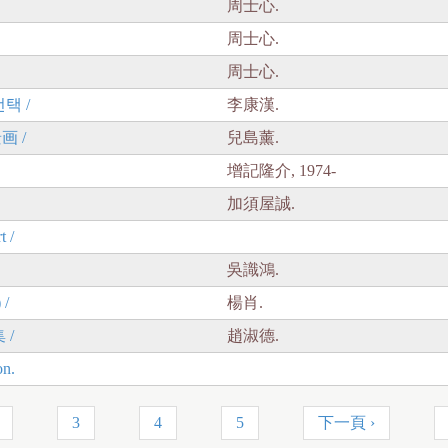
周士心.
周士心.
周士心.
택 /
李康漢.
 /
兒島薰.
增記隆介, 1974-
加須屋誠.
 /
吳識鴻.
/
楊肖.
 /
趙淑德.
n.
3
4
5
下一頁 ›