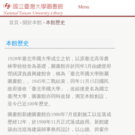
Jump to navigation
Menu
首頁
›
關於本館
›
本館歷史
您
在
本館歷史
這
裡
1928年臺北帝國大學成立之初，以原臺北高等農
林學校校舍為基礎，圖書館亦於同年3月由總督府
營繕課負責興建館舍，稱為「臺北帝國大學附屬
圖書館」。1945年二戰結束，同年11月15日國民
政府接收「臺北帝國大學」，改組後更名為國立
臺灣大學，圖書館亦同時改隸，溯至本館創設，
至今已近100年歷史。
圖書館新總圖書館自1986年7月規劃施工以迄落成
歷經12年，於1998年11月正式落成啟用。新館建
築由沈祖海建築師事務所設計，以山牆、拱窗作