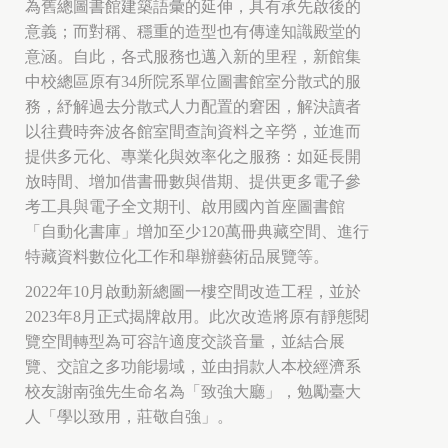
為舊總圖書館建築語彙的延伸，具有承先啟後的
意義；而對稱、穩重的造型也有傳達知識殿堂的
意涵。自此，各式服務也邁入新的里程，新館集
中校總區原有34所院系單位圖書館室分散式的服
務，紓解過去分散式人力配置的窘困，解決讀者
以往費時奔波各館室間查詢資料之辛勞，並進而
提供多元化、專業化與效率化之服務：如延長開
放時間、增加借書冊數與借期、提供更多電子參
考工具與電子全文期刊、啟用國內首座圖書館
「自動化書庫」增加至少120萬冊典藏空間、進行
特藏資料數位化工作和舉辦藝術品展覽等。
2022年10月啟動新總圖一樓空間改造工程，並於
2023年8月正式揭牌啟用。此次改造將原有靜態閱
覽空間轉型為可容許適度交談音量，並結合展
覽、交誼之多功能場域，並由捐款人本校經濟系
校友謝南強先生命名為「致強大廳」，勉勵臺大
人「學以致用，莊敬自強」。