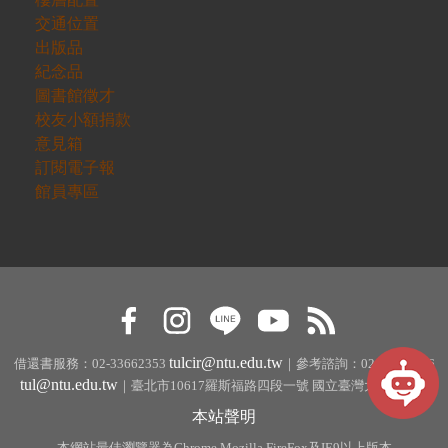
交通位置
出版品
紀念品
圖書館徵才
校友小額捐款
意見箱
訂閱電子報
館員專區
tulcir@ntu.edu.tw
借還書服務：02-33662353
｜參考諮詢：02-33662326
tul@ntu.edu.tw
｜臺北市10617羅斯福路四段一號 國立臺灣大學圖書館
本站聲明
本網站最佳瀏覽器為Chrome,Mozilla FireFox及IE9以上版本