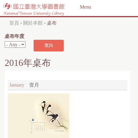
Jump to navigation
Menu
首頁
›
關於本館
›
桌布
您
桌布年度
在
這
裡
2016年桌布
January
壹月