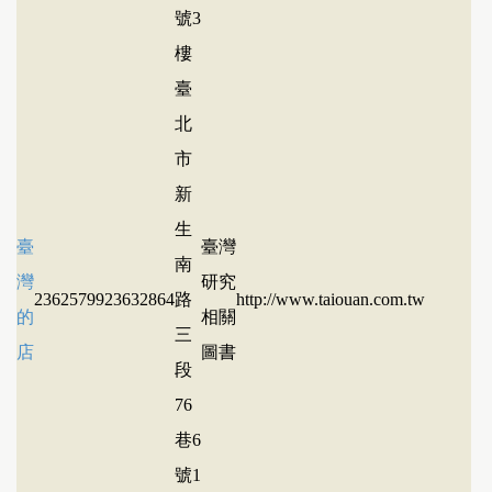
號3
樓
臺
北
市
新
生
臺
臺灣
南
灣
研究
23625799
23632864
路
http://www.taiouan.com.tw
的
相關
三
店
圖書
段
76
巷6
號1