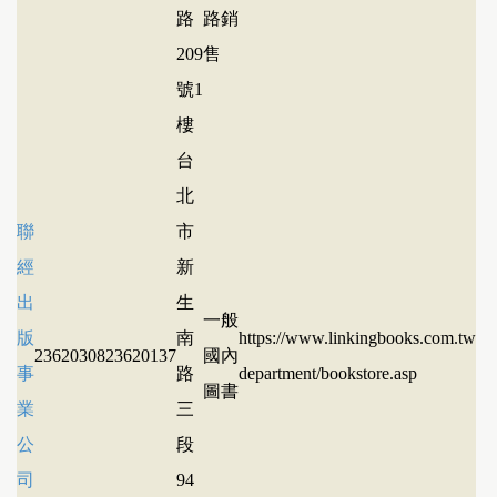
路
路銷
209
售
號1
樓
台
北
聯
市
經
新
出
生
一般
版
南
https://www.linkingbooks.com.tw
23620308
23620137
國內
事
路
department/bookstore.asp
圖書
業
三
公
段
司
94