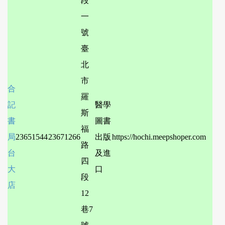
段
一
號
臺
北
市
合
羅
記
醫學
斯
書
圖書
福
局
23651544
23671266
出版
https://hochi.meepshoper.com
路
台
及進
四
大
口
段
店
12
巷7