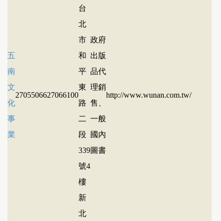
台
北
市
政府
五
和
出版
南
平
品代
文
東
理銷
27055066
27066100
http://www.wunan.com.tw/
化
路
售、
事
二
一般
業
段
國內
339
圖書
號4
樓
新
北