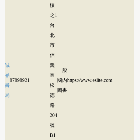
樓
之1
台
北
市
信
誠
義
一般
品
區
87898921
國內
https://www.eslite.com
書
松
圖書
局
德
路
204
號
B1