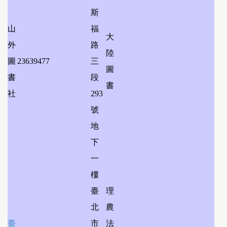
斯
山
福
大
外
路
陸
圖
23639477
三
圖
書
段
書
社
293
號
地
下
一
樓
臺
理
北
農
臺
市
法