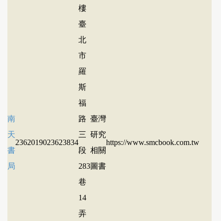
樓
臺
北
市
羅
斯
福
南
路
臺灣
天
三
研究
23620190
23623834
https://www.smcbook.com.tw
書
段
相關
局
283
圖書
巷
14
弄