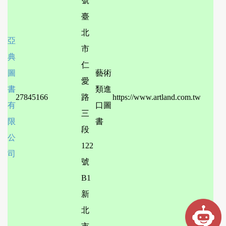
號
臺
北
亞
市
典
仁
圖
藝術
愛
書
類進
27845166
路
https://www.artland.com.tw
有
口圖
三
限
書
段
公
122
司
號
B1
新
北