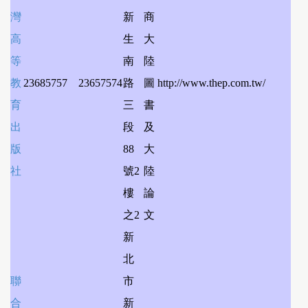
灣
新
商
高
生
大
等
南
陸
教
23685757
23657574
路
圖
http://www.thep.com.tw/
育
三
書
出
段
及
版
88
大
社
號2
陸
樓
論
之2
文
新
北
聯
市
合
新