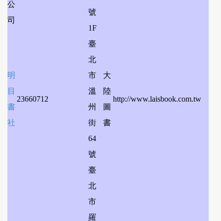
公
號
司
1F
臺
北
明
市
大
目
溫
陸
23660712
http://www.laisbook.com.tw
書
州
圖
社
街
書
64
號
臺
北
市
羅