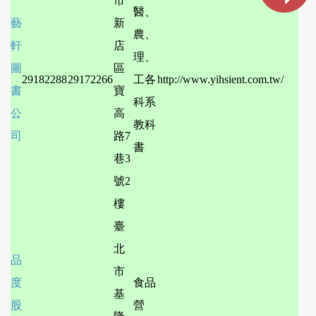
市
醫、
藝
新
農、
軒
店
理、
圖
區
29182288
29172266
工各
http://www.yihsient.com.tw/
書
寶
科系
公
高
教科
司
路7
書
巷3
號2
樓
臺
北
品
市
度
食品
基
股
營