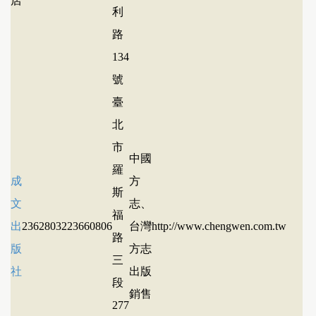
店
利
路
134
號
臺
北
市
中國
羅
成
方
斯
文
志、
福
出
23628032
23660806
台灣
http://www.chengwen.com.tw
路
版
方志
三
社
出版
段
銷售
277