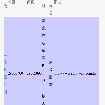
電話
傳真
網址
稱
址
專
長
新
北
市
板
橋
聖
區
環
大
四
圖
陸
29566460
29565895
川
http://www.sunhwan.com.tw
書
圖
路
公
書
一
司
段
31