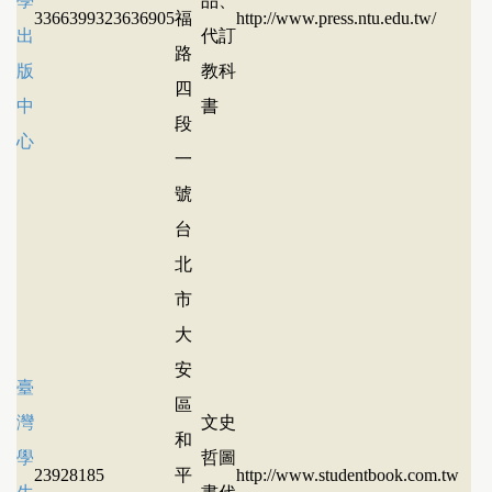
學
品、
33663993
23636905
福
http://www.press.ntu.edu.tw/
出
代訂
路
版
教科
四
中
書
段
心
一
號
台
北
市
大
安
臺
區
灣
文史
和
學
哲圖
23928185
平
http://www.studentbook.com.tw