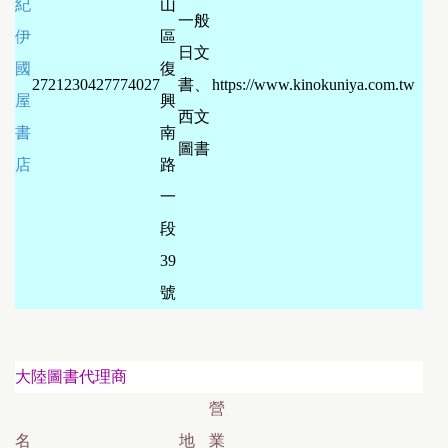
紀
山
一般
伊
區
日文
國
復
27212304
27774027
書、
https://www.kinokuniya.com.tw
屋
興
西文
書
南
圖書
店
路
一
段
39
號
大陸圖書代理商
營
名
地
業