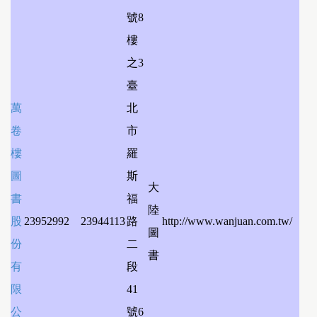
號8
樓
之3
臺
萬
北
卷
市
樓
羅
圖
斯
大
書
福
陸
股
23952992
23944113
路
http://www.wanjuan.com.tw/
圖
份
二
書
有
段
限
41
公
號6