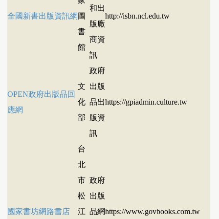
家
和出
全國新書出版資訊網
圖
http://isbn.ncl.edu.tw
版廠
書
商資
館
訊
政府
文
出版
OPEN政府出版品回
化
品出
https://gpiadmin.culture.tw
應網
部
版資
訊
台
北
市
政府
松
出版
國家書坊網路書店
江
品網
https://www.govbooks.com.tw