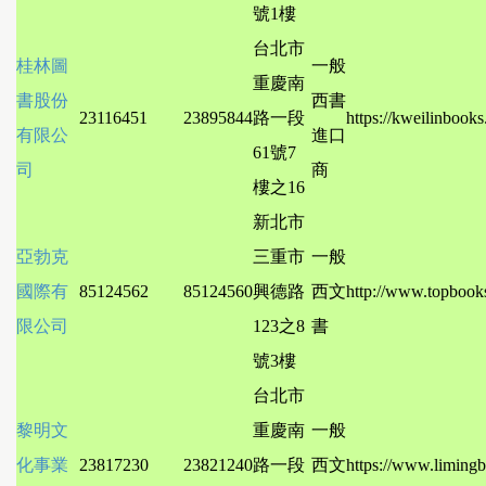
號1樓
台北市
桂林圖
一般
重慶南
書股份
西書
23116451
23895844
路一段
https://kweilinbooks
有限公
進口
61號7
司
商
樓之16
新北市
亞勃克
三重市
一般
國際有
85124562
85124560
興德路
西文
http://www.topbook
限公司
123之8
書
號3樓
台北市
黎明文
重慶南
一般
化事業
23817230
23821240
路一段
西文
https://www.liming