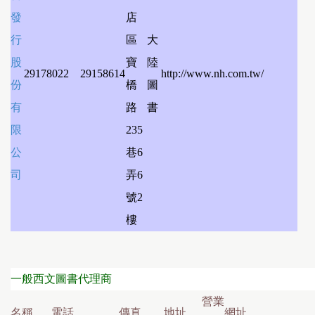
發
店
行
區
大
股
寶
陸
29178022
29158614
http://www.nh.com.tw/
份
橋
圖
有
路
書
限
235
公
巷6
司
弄6
號2
樓
一般西文圖書代理商
營業
名稱
電話
傳真
地址
網址