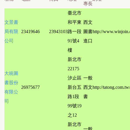
專長
臺北市
文景書
和平東
西文
局有限
23419646
23943103
路一段
圖書
http://www.winjoin
公司
91號4
進口
樓
新北市
22175
大統圖
汐止區
一般
書股份
26975677
新台五
西文
http://tatong.com.tw
有限公
路1段
書
司
99號19
之12
新北市
一般