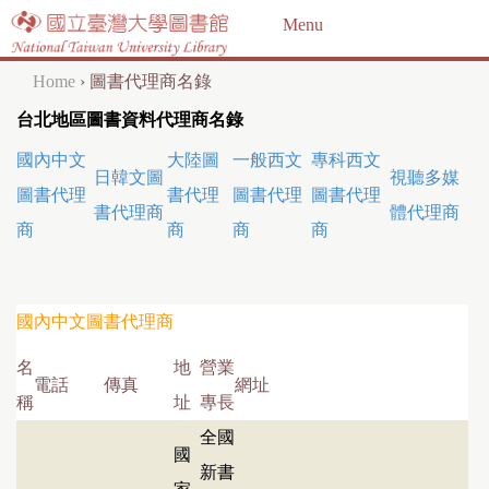
Jump to navigation
Menu
Home
›
圖書代理商名錄
Y
台北地區圖書資料代理商名錄
o
國內中文
大陸圖
一般西文
專科西文
u
日韓文圖
視聽多媒
圖書代理
書代理
圖書代理
圖書代理
a
書代理商
體代理商
商
商
商
商
r
e
h
國內中文圖書代理商
e
名
地
營業
電話
傳真
網址
r
稱
址
專長
e
全國
國
新書