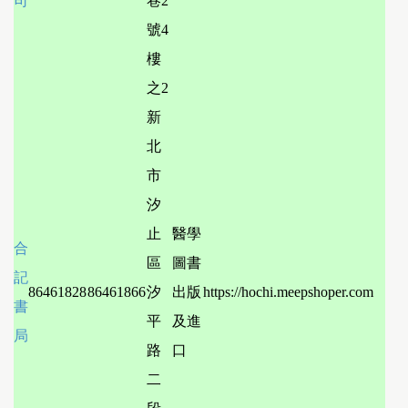
司
巷2
號4
樓
之2
新
北
市
汐
止
醫學
合
區
圖書
記
86461828
86461866
汐
出版
https://hochi.meepshoper.com
書
平
及進
局
路
口
二