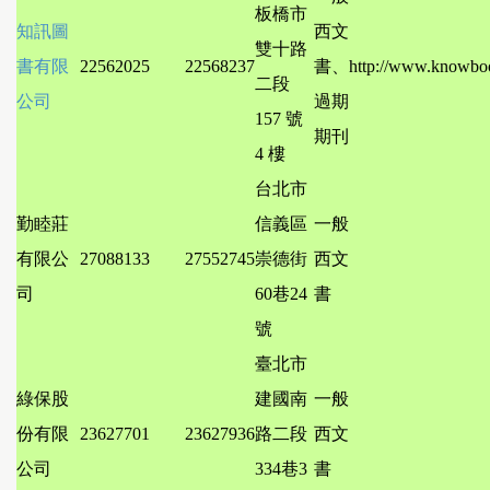
板橋市
知訊圖
西文
雙十路
書有限
22562025
22568237
書、
http://www.knowbo
二段
公司
過期
157 號
期刊
4 樓
台北市
勤睦莊
信義區
一般
有限公
27088133
27552745
崇德街
西文
司
60巷24
書
號
臺北市
綠保股
建國南
一般
份有限
23627701
23627936
路二段
西文
公司
334巷3
書