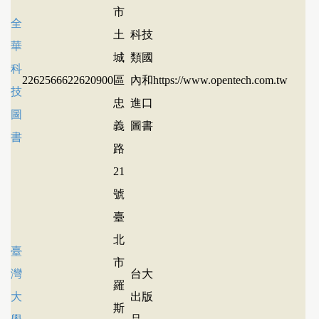
市
全
土
科技
華
城
類國
科
22625666
22620900
區
內和
https://www.opentech.com.tw
技
忠
進口
圖
義
圖書
書
路
21
號
臺
北
臺
市
灣
台大
羅
大
出版
斯