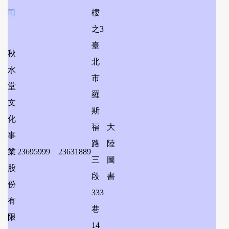
司
樓
之3
臺
秋
北
水
市
堂
羅
文
斯
化
福
大
事
路
陸
業
23695999
23631889
三
圖
股
段
書
份
333
有
巷
限
14