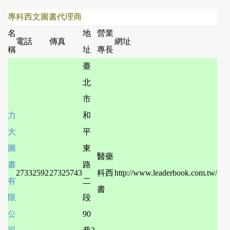
專科西文圖書代理商
名
地
營業
電話
傳真
網址
稱
址
專長
臺
北
市
力
和
大
平
圖
東
醫藥
書
路
27332592
27325743
科西
http://www.leaderbook.com.tw/
有
二
書
限
段
公
90