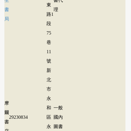
生
書代
東
書
理
路1
局
段
75
巷
11
號
新
北
市
永
摩
和
一般
爾
29230834
區
國內
書
永
圖書