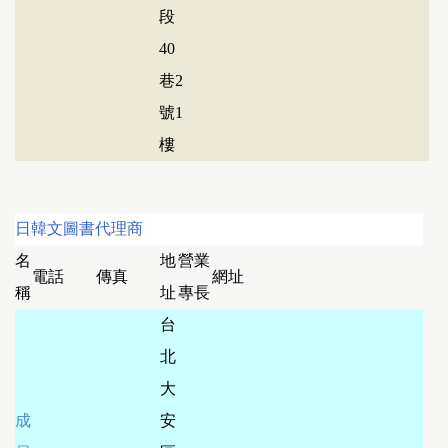
段
40
巷2
號1
樓
日韓文圖書代理商
名
地
營業
電話
傳真
網址
稱
址
專長
台
北
大
成
安