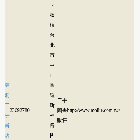
14
號1
樓
台
北
市
中
正
茉
區
莉
羅
二手
二
斯
23692780
圖書
http://www.mollie.com.tw/
手
福
販售
書
路
店
四