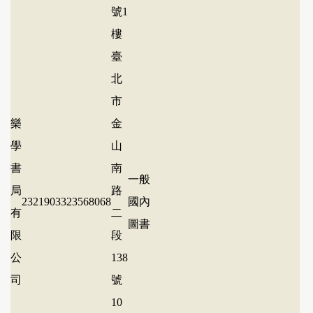
號1
樓
臺
北
市
樂
金
學
山
書
南
一般
局
路
23219033
23568068
國內
有
二
圖書
限
段
公
138
司
號
10