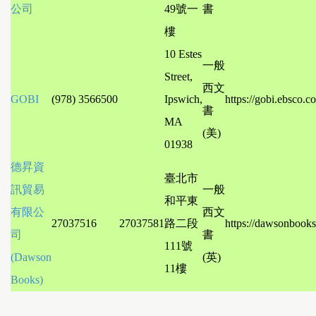
公司
49號一
書
樓
10 Estes
一般
Street,
西文
GOBI
(978) 3566500
Ipswich,
https://gobi.ebsco.c
書
MA
(美)
01938
德昇資
臺北市
訊貿易
一般
和平東
有限公
西文
27037516
27037581
路二段
https://dawsonbook
司
書
111號
(Dawson
(英)
11樓
Books)