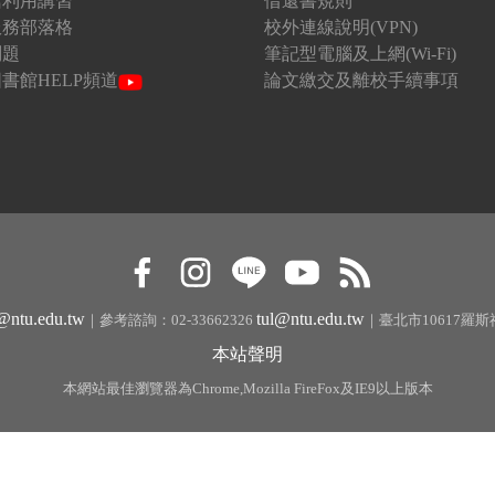
館利用講習
借還書規則
服務部落格
校外連線說明(VPN)
問題
筆記型電腦及上網(Wi-Fi)
書館HELP頻道
論文繳交及離校手續事項
r@ntu.edu.tw
tul@ntu.edu.tw
｜參考諮詢：02-33662326
｜臺北市10617羅
本站聲明
本網站最佳瀏覽器為Chrome,Mozilla FireFox及IE9以上版本