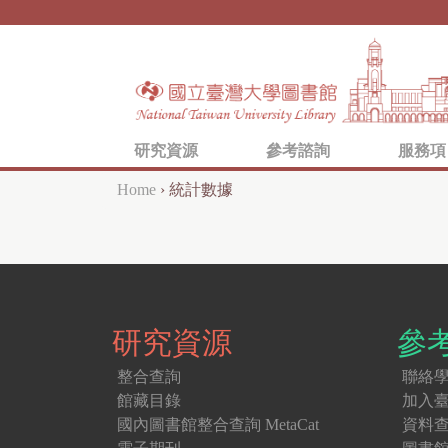
研究資源
參考諮詢
服務項
Home
›
統計數據
Y
o
u
a
研究資源
參
r
e
整合查詢
聯絡
館藏目錄
加入
h
國內圖書館整合查詢 MetaCat
資料
e