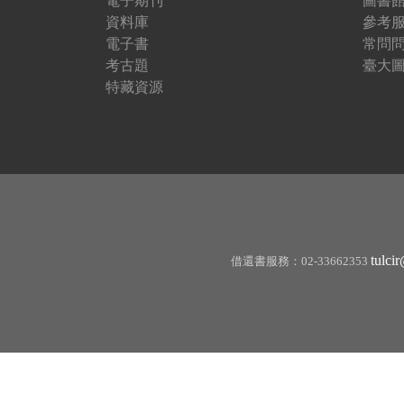
電子期刊
圖書
r
資料庫
參考
電子書
常問
e
考古題
臺大圖
特藏資源
tulci
借還書服務：02-33662353