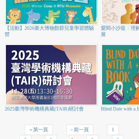
【活動】2026臺大博物館群兒童學習體驗
愛閱小沙龍：理
營
展
2025臺灣學術機構典藏(TAIR)研討會
Blind Date with a
« 第一頁
‹ 前一頁
1
P