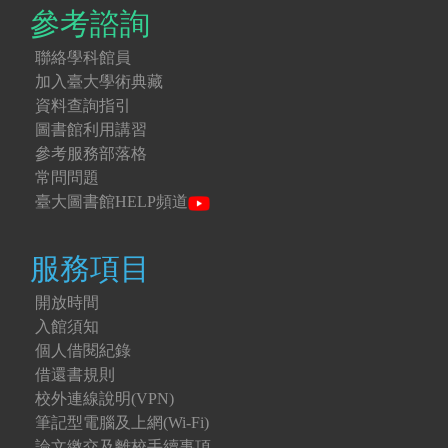
參考諮詢
聯絡學科館員
加入臺大學術典藏
資料查詢指引
圖書館利用講習
參考服務部落格
常問問題
臺大圖書館HELP頻道
服務項目
開放時間
入館須知
個人借閱紀錄
借還書規則
校外連線說明(VPN)
筆記型電腦及上網(Wi-Fi)
論文繳交及離校手續事項