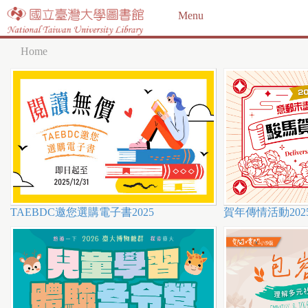
Jump to navigation
Menu
Home
Y
o
u
a
r
e
h
TAEBDC邀您選購電子書2025
賀年傳情活動202
e
r
e