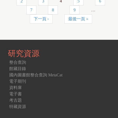
2
3
4
5
6
a
7
8
9
…
g
下一頁 ›
最後一頁 »
e
s
研究資源
整合查詢
館藏目錄
國內圖書館整合查詢 MetaCat
電子期刊
資料庫
電子書
考古題
特藏資源