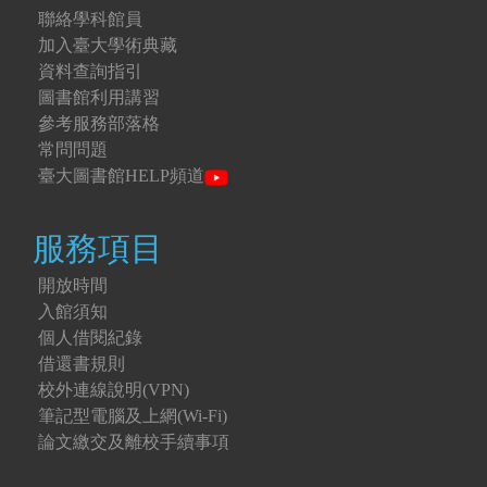
聯絡學科館員
加入臺大學術典藏
資料查詢指引
圖書館利用講習
參考服務部落格
常問問題
臺大圖書館HELP頻道
服務項目
開放時間
入館須知
個人借閱紀錄
借還書規則
校外連線說明(VPN)
筆記型電腦及上網(Wi-Fi)
論文繳交及離校手續事項