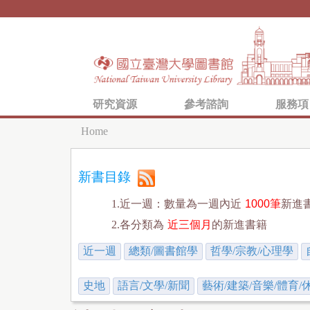
研究資源
參考諮詢
服務項
Home
Y
o
新書目錄
u
1.近一週：數量為一週內近
1000筆
新進
a
2.各分類為
近三個月
的新進書籍
r
近一週
總類/圖書館學
哲學/宗教/心理學
e
h
史地
語言/文學/新聞
藝術/建築/音樂/體育/
e