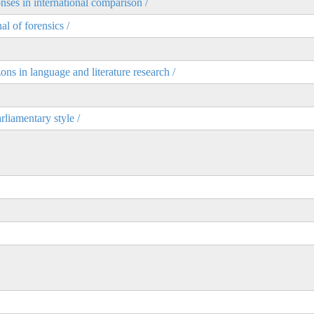
onses in international comparison /
al of forensics /
ns in language and literature research /
rliamentary style /