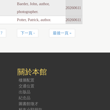
Baeder, John, author,
20260611
photographer.
Potter, Patrick, author.
20260611
7
下一頁 ›
最後一頁 »
關於本館
樓層配置
交通位置
出版品
紀念品
圖書館徵才
校友小額捐款