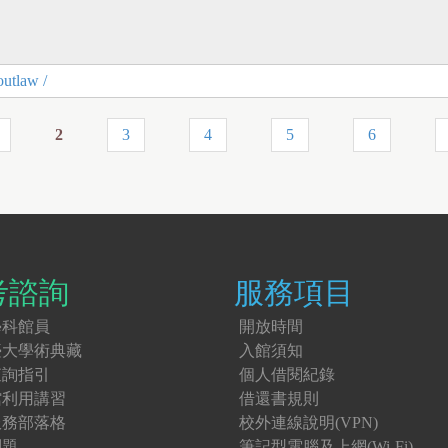
outlaw /
2
3
4
5
6
考諮詢
服務項目
學科館員
開放時間
臺大學術典藏
入館須知
查詢指引
個人借閱紀錄
館利用講習
借還書規則
服務部落格
校外連線說明(VPN)
問題
筆記型電腦及上網(Wi-Fi)