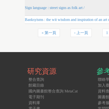
Sign language : street signs as folk art /
Banksyisms : the wit wisdom and inspiration of an art 
« 第一頁
‹ 上一頁
1
P
a
g
e
s
研究資源
參
整合查詢
聯絡
館藏目錄
加入
國內圖書館整合查詢 MetaCat
資料
電子期刊
圖書
資料庫
參考
電子書
常問