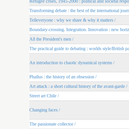
Refugee crises, 1945-2000 : political and societal resp
Transforming debate : the best of the international journ
Telleveryone : why we share & why it matters /
Boundary-crossing. Integration. Innovation : new horizo
All the President's men /
The practical guide to debating : worlds style/British pa
An introduction to chaotic dynamical systems /
Phallus : the history of an obsession /
Art attack : a short cultural history of the avant-garde /
Street art Chile /
Changing faces /
The passionate collector /