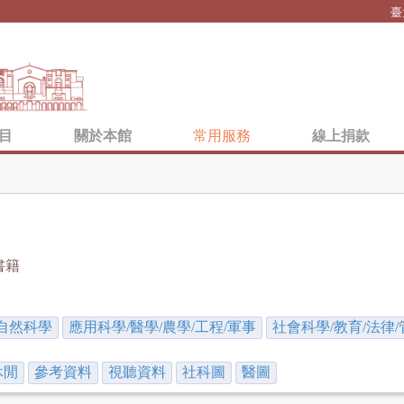
Jump to navigation
臺
目
關於本館
常用服務
線上捐款
書籍
自然科學
應用科學/醫學/農學/工程/軍事
社會科學/教育/法律/
休閒
參考資料
視聽資料
社科圖
醫圖