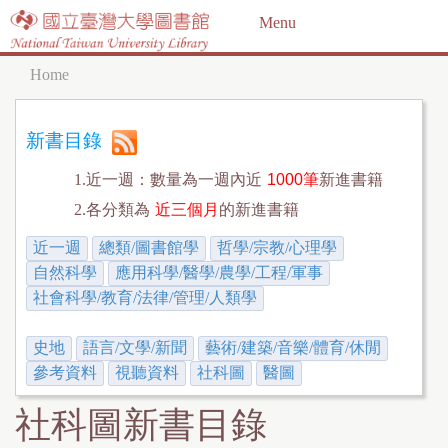
Jump to navigation
Menu
Home
Y
o
新書目錄
u
1.近一週：數量為一週內近
1000筆
新進書籍
a
2.各分類為
近三個月
的新進書籍
r
近一週
總類/圖書館學
哲學/宗教/心理學
e
自然科學
應用科學/醫學/農學/工程/軍事
h
社會科學/教育/法律/管理/人類學
e
史地
語言/文學/新聞
藝術/建築/音樂/體育/休閒
r
參考資料
視聽資料
社科圖
醫圖
e
社科圖新書目錄