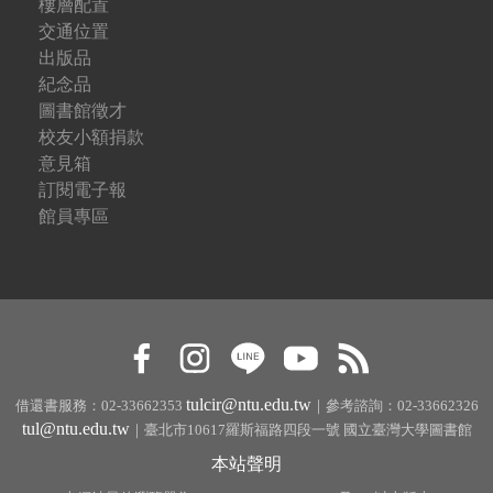
樓層配置
交通位置
出版品
紀念品
圖書館徵才
校友小額捐款
意見箱
訂閱電子報
館員專區
tulcir@ntu.edu.tw
借還書服務：02-33662353
｜參考諮詢：02-33662326
tul@ntu.edu.tw
｜臺北市10617羅斯福路四段一號 國立臺灣大學圖書館
本站聲明