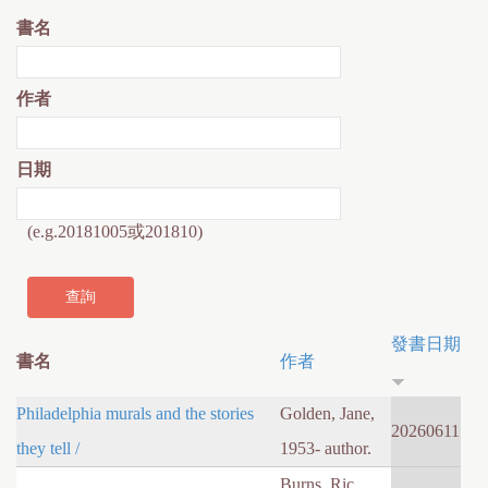
書名
作者
日期
(e.g.20181005或201810)
發書日期
書名
作者
Philadelphia murals and the stories
Golden, Jane,
20260611
they tell /
1953- author.
Burns, Ric,