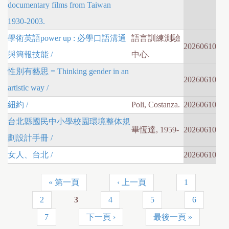
documentary films from Taiwan
1930-2003.
學術英語power up : 必學口語溝通
語言訓練測驗
20260610
與簡報技能 /
中心.
性別有藝思 = Thinking gender in an
20260610
artistic way /
紐約 /
Poli, Costanza.
20260610
台北縣國民中小學校園環境整体規
畢恆達, 1959-
20260610
劃設計手冊 /
女人、台北 /
20260610
« 第一頁
‹ 上一頁
1
P
2
3
4
5
6
a
7
下一頁 ›
最後一頁 »
g