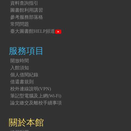
資料查詢指引
圖書館利用講習
參考服務部落格
常問問題
臺大圖書館HELP頻道
服務項目
開放時間
入館須知
個人借閱紀錄
借還書規則
校外連線說明(VPN)
筆記型電腦及上網(Wi-Fi)
論文繳交及離校手續事項
關於本館