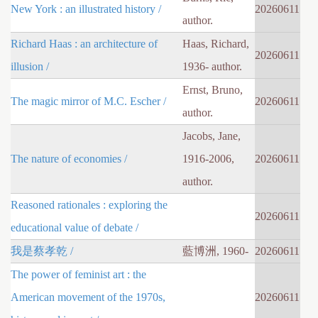
New York : an illustrated history /
20260611
author.
Richard Haas : an architecture of
Haas, Richard,
20260611
illusion /
1936- author.
Ernst, Bruno,
The magic mirror of M.C. Escher /
20260611
author.
Jacobs, Jane,
The nature of economies /
1916-2006,
20260611
author.
Reasoned rationales : exploring the
20260611
educational value of debate /
我是蔡孝乾 /
藍博洲, 1960-
20260611
The power of feminist art : the
American movement of the 1970s,
20260611