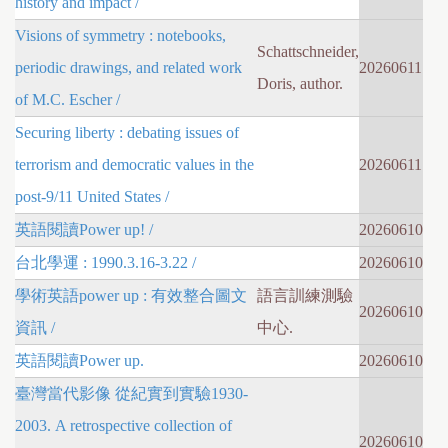
history and impact /
Visions of symmetry : notebooks,
Schattschneider,
periodic drawings, and related work
20260611
Doris, author.
of M.C. Escher /
Securing liberty : debating issues of
terrorism and democratic values in the
20260611
post-9/11 United States /
英語閱讀Power up! /
20260610
台北學運 : 1990.3.16-3.22 /
20260610
學術英語power up : 有效整合圖文
語言訓練測驗
20260610
資訊 /
中心.
英語閱讀Power up.
20260610
臺灣當代影像 從紀實到實驗1930-
2003. A retrospective collection of
20260610