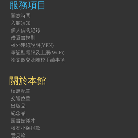
服務項目
開放時間
入館須知
個人借閱紀錄
借還書規則
校外連線說明(VPN)
筆記型電腦及上網(Wi-Fi)
論文繳交及離校手續事項
關於本館
樓層配置
交通位置
出版品
紀念品
圖書館徵才
校友小額捐款
意見箱