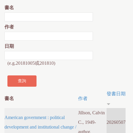
書名
作者
日期
(e.g.20181005或201810)
發書日期
書名
作者
Jillson, Calvin
American government : political
C., 1949-
20260507
development and institutional change /
author.