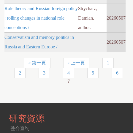
Role theory and Russian foreign policy
Strycharz,
: rolling changes in national role
Damian,
20260507
conceptions /
author.
Conservatism and memory politics in
20260507
Russia and Eastern Europe /
« 第一頁
‹ 上一頁
1
P
2
3
4
5
6
a
7
g
e
s
研究資源
整合查詢