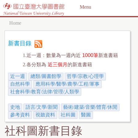
Jump to navigation
Menu
Home
Y
o
新書目錄
u
1.近一週：數量為一週內近
1000筆
新進書籍
a
2.各分類為
近三個月
的新進書籍
r
近一週
總類/圖書館學
哲學/宗教/心理學
e
自然科學
應用科學/醫學/農學/工程/軍事
h
社會科學/教育/法律/管理/人類學
e
史地
語言/文學/新聞
藝術/建築/音樂/體育/休閒
r
參考資料
視聽資料
社科圖
醫圖
e
社科圖新書目錄