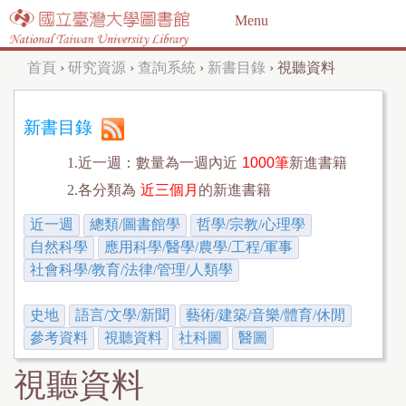
Jump to navigation
Menu
首頁
›
研究資源
›
查詢系統
›
新書目錄
›
視聽資料
您
在
新書目錄
這
1.近一週：數量為一週內近
1000筆
新進書籍
裡
2.各分類為
近三個月
的新進書籍
近一週
總類/圖書館學
哲學/宗教/心理學
自然科學
應用科學/醫學/農學/工程/軍事
社會科學/教育/法律/管理/人類學
史地
語言/文學/新聞
藝術/建築/音樂/體育/休閒
參考資料
視聽資料
社科圖
醫圖
視聽資料