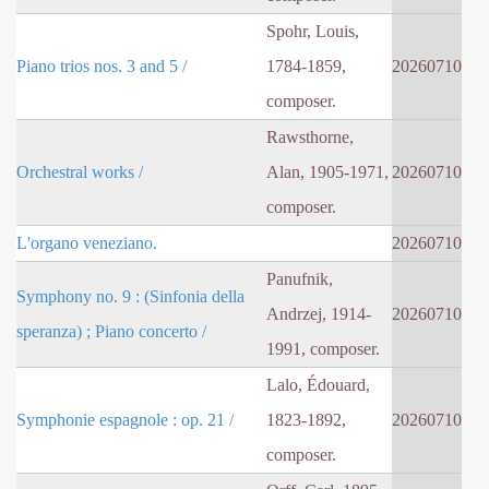
Spohr, Louis,
Piano trios nos. 3 and 5 /
1784-1859,
20260710
composer.
Rawsthorne,
Orchestral works /
Alan, 1905-1971,
20260710
composer.
L'organo veneziano.
20260710
Panufnik,
Symphony no. 9 : (Sinfonia della
Andrzej, 1914-
20260710
speranza) ; Piano concerto /
1991, composer.
Lalo, Édouard,
Symphonie espagnole : op. 21 /
1823-1892,
20260710
composer.