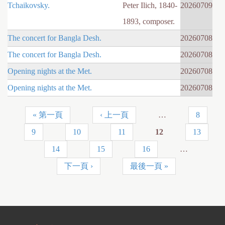
Tchaikovsky.
Peter Ilich, 1840-
20260709
1893, composer.
The concert for Bangla Desh.
20260708
The concert for Bangla Desh.
20260708
Opening nights at the Met.
20260708
Opening nights at the Met.
20260708
« 第一頁
‹ 上一頁
…
8
頁
9
10
11
12
13
面
14
15
16
…
下一頁 ›
最後一頁 »