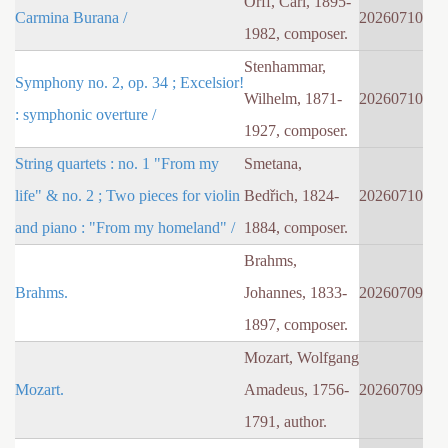
Orff, Carl, 1895-
Carmina Burana /
20260710
1982, composer.
Stenhammar,
Symphony no. 2, op. 34 ; Excelsior!
Wilhelm, 1871-
20260710
: symphonic overture /
1927, composer.
String quartets : no. 1 "From my
Smetana,
life" & no. 2 ; Two pieces for violin
Bedřich, 1824-
20260710
and piano : "From my homeland" /
1884, composer.
Brahms,
Brahms.
Johannes, 1833-
20260709
1897, composer.
Mozart, Wolfgang
Mozart.
Amadeus, 1756-
20260709
1791, author.