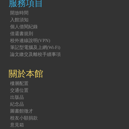
服務項目
開放時間
入館須知
個人借閱紀錄
借還書規則
校外連線說明(VPN)
筆記型電腦及上網(Wi-Fi)
論文繳交及離校手續事項
關於本館
樓層配置
交通位置
出版品
紀念品
圖書館徵才
校友小額捐款
意見箱