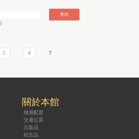
)
5
6
7
關於本館
樓層配置
交通位置
出版品
紀念品