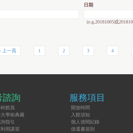
日期
(e.g.20181005或201810
‹ 上一頁
1
2
3
4
考諮詢
服務項目
學科館員
開放時間
臺大學術典藏
入館須知
查詢指引
個人借閱紀錄
館利用講習
借還書規則