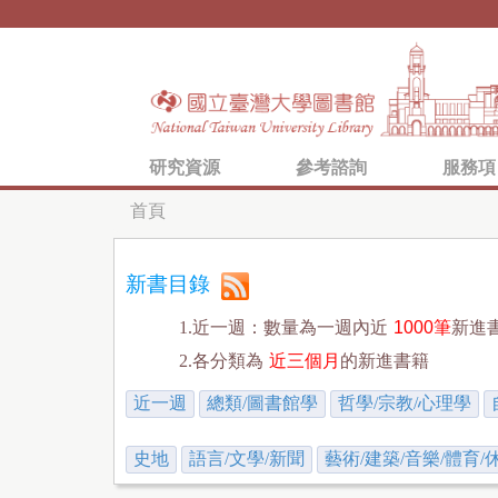
研究資源
參考諮詢
服務項
首頁
您
在
新書目錄
這
1.近一週：數量為一週內近
1000筆
新進
裡
2.各分類為
近三個月
的新進書籍
近一週
總類/圖書館學
哲學/宗教/心理學
史地
語言/文學/新聞
藝術/建築/音樂/體育/