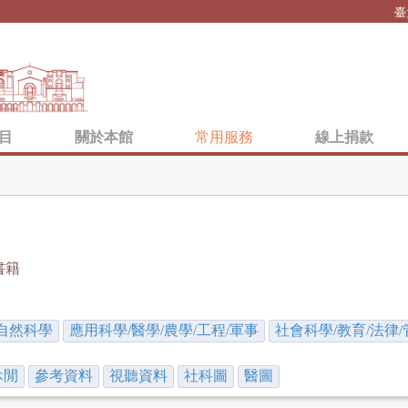
Jump to navigation
臺
目
關於本館
常用服務
線上捐款
書籍
自然科學
應用科學/醫學/農學/工程/軍事
社會科學/教育/法律/
休閒
參考資料
視聽資料
社科圖
醫圖