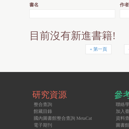
書名
作者
目前沒有新進書籍!
« 第一頁
頁
面
研究資源
參
整合查詢
聯絡
館藏目錄
加入
國內圖書館整合查詢 MetaCat
資料
電子期刊
圖書