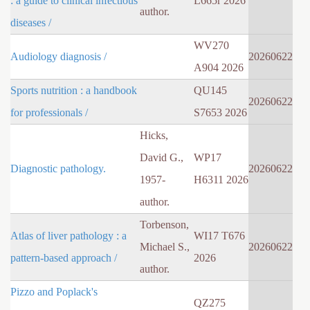
: a guide to clinical infectious
L665r 2026
author.
diseases /
WV270
Audiology diagnosis /
20260622
A904 2026
Sports nutrition : a handbook
QU145
20260622
for professionals /
S7653 2026
Hicks,
David G.,
WP17
Diagnostic pathology.
20260622
1957-
H6311 2026
author.
Torbenson,
Atlas of liver pathology : a
WI17 T676
Michael S.,
20260622
pattern-based approach /
2026
author.
Pizzo and Poplack's
QZ275