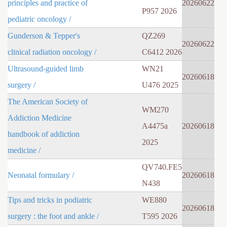
principles and practice of
20260622
P957 2026
pediatric oncology /
Gunderson & Tepper's
QZ269
20260622
clinical radiation oncology /
C6412 2026
Ultrasound-guided limb
WN21
20260618
surgery /
U476 2025
The American Society of
WM270
Addiction Medicine
A4475a
20260618
handbook of addiction
2025
medicine /
QV740.FE5
Neonatal formulary /
20260618
N438
Tips and tricks in podiatric
WE880
20260618
surgery : the foot and ankle /
T595 2026