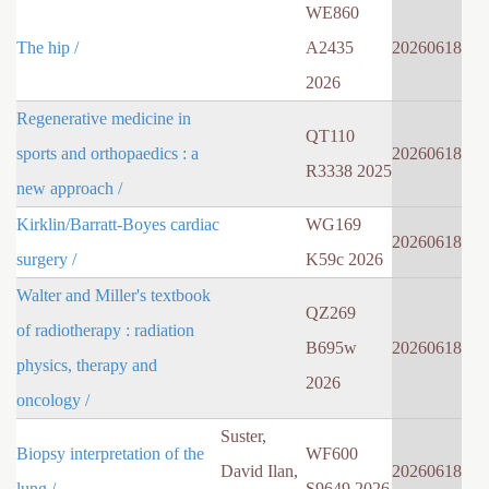
WE860
The hip /
A2435
20260618
2026
Regenerative medicine in
QT110
sports and orthopaedics : a
20260618
R3338 2025
new approach /
Kirklin/Barratt-Boyes cardiac
WG169
20260618
surgery /
K59c 2026
Walter and Miller's textbook
QZ269
of radiotherapy : radiation
B695w
20260618
physics, therapy and
2026
oncology /
Suster,
Biopsy interpretation of the
WF600
David Ilan,
20260618
lung /
S9649 2026