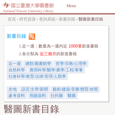
Jump to navigation
Menu
首頁
›
研究資源
›
查詢系統
›
新書目錄
›
醫圖新書目錄
您
在
新書目錄
這
1.近一週：數量為一週內近
1000筆
新進書籍
裡
2.各分類為
近三個月
的新進書籍
近一週
總類/圖書館學
哲學/宗教/心理學
自然科學
應用科學/醫學/農學/工程/軍事
社會科學/教育/法律/管理/人類學
史地
語言/文學/新聞
藝術/建築/音樂/體育/休閒
參考資料
視聽資料
社科圖
醫圖
醫圖新書目錄