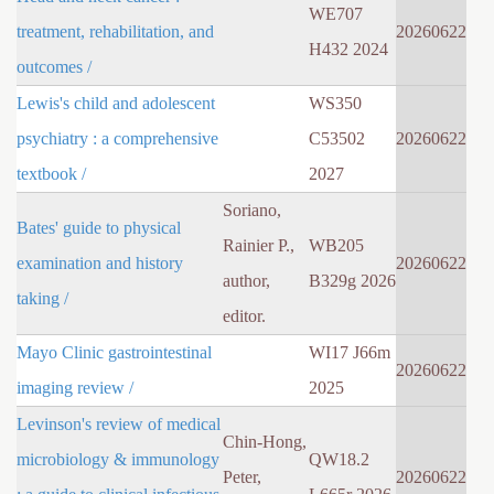
WE707
treatment, rehabilitation, and
20260622
H432 2024
outcomes /
Lewis's child and adolescent
WS350
psychiatry : a comprehensive
C53502
20260622
textbook /
2027
Soriano,
Bates' guide to physical
Rainier P.,
WB205
examination and history
20260622
author,
B329g 2026
taking /
editor.
Mayo Clinic gastrointestinal
WI17 J66m
20260622
imaging review /
2025
Levinson's review of medical
Chin-Hong,
microbiology & immunology
QW18.2
Peter,
20260622