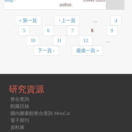
author.
« 第一頁
‹ 上一頁
…
4
頁
5
6
7
8
9
面
10
11
12
…
下一頁 ›
最後一頁 »
研究資源
整合查詢
館藏目錄
國內圖書館整合查詢 MetaCat
電子期刊
資料庫