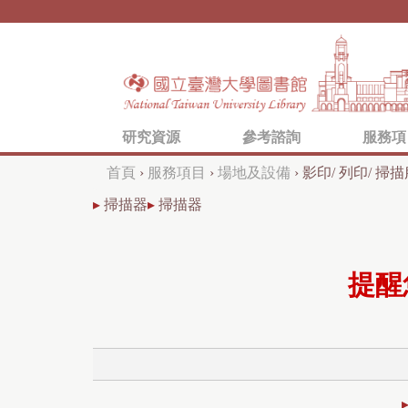
研究資源
參考諮詢
服務項
首頁
›
服務項目
›
場地及設備
›
影印/ 列印/ 掃
您
▸
掃描器
▸
掃描器
在
這
提醒
裡