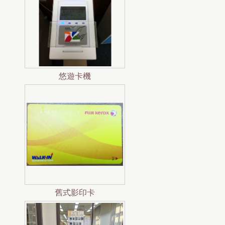
悠遊卡機
舊式影印卡