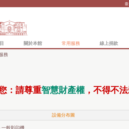
Jump to navigation
臺
目
關於本館
常用服務
線上捐款
描服務
您：請尊重
智慧財產權
，不得不法
設備分布圖
▸
一般影印機