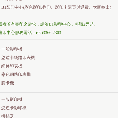
▸
B1影印中心(彩色影印/列印、影印卡購買與退費、大圖輸出)
讀者若有零印之需求，請洽B1影印中心，每張2元起。
複印中心服務電話：(02)3366-2303
▸
一般影印機
▸
悠遊卡網路印表機
▸
網路印表機
▸
彩色網路印表機
▸
購卡機
▸
一般影印機
▸
悠遊卡影印機
▸
掃描器