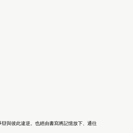
爭辯與彼此違逆。也經由書寫將記憶放下、通往