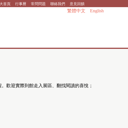
大首頁
行事曆
常問問題
聯絡我們
意見回饋
繁體中文
English
程。歡迎實際到館走入展區、翻找閱讀的喜悅；