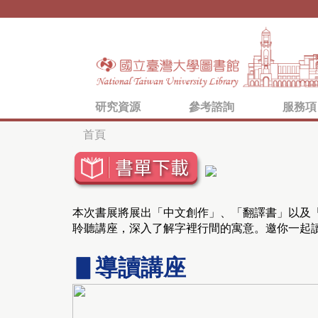
研究資源
參考諮詢
服務項
首頁
您
在
這
本次書展將展出「中文創作」、「翻譯書」以及「
裡
聆聽講座，深入了解字裡行間的寓意。邀你一起
▋導讀講座