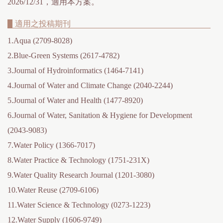
2026/12/31，適用本方案。
適用之投稿期刊
1.Aqua (2709-8028)
2.Blue-Green Systems (2617-4782)
3.Journal of Hydroinformatics (1464-7141)
4.Journal of Water and Climate Change (2040-2244)
5.Journal of Water and Health (1477-8920)
6.Journal of Water, Sanitation & Hygiene for Development
(2043-9083)
7.Water Policy (1366-7017)
8.Water Practice & Technology (1751-231X)
9.Water Quality Research Journal (1201-3080)
10.Water Reuse (2709-6106)
11.Water Science & Technology (0273-1223)
12.Water Supply (1606-9749)