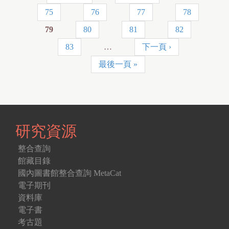
頁
75
76
77
78
面
79
80
81
82
83
…
下一頁 ›
最後一頁 »
研究資源
整合查詢
館藏目錄
國內圖書館整合查詢 MetaCat
電子期刊
資料庫
電子書
考古題