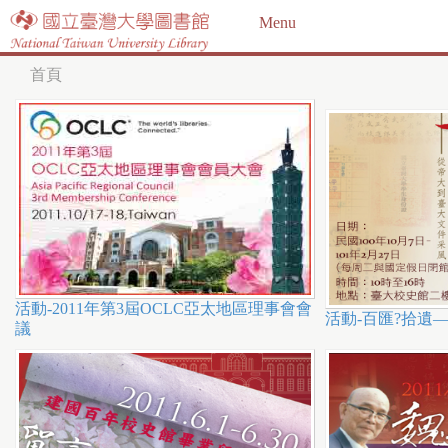
Jump to navigation
Menu
首頁
您
在
這
裡
活動-2011年第3屆OCLC亞太地區理事會會
活動-百匯?拾遺
議