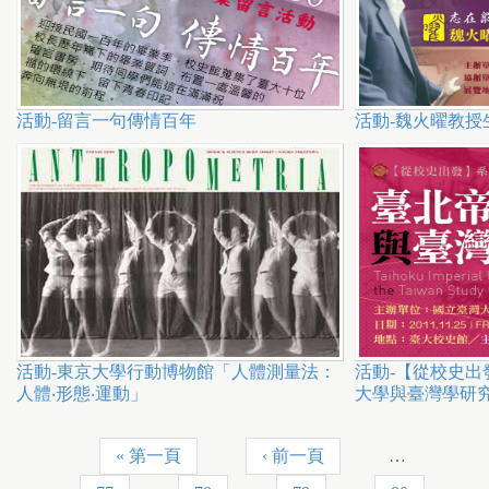
活動-留言一句傳情百年
活動-魏火曜教授
活動-東京大學行動博物館「人體測量法：
活動-【從校史
人體‧形態‧運動」
大學與臺灣學研
« 第一頁
‹ 前一頁
…
頁