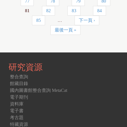
77
78
79
80
面
81
82
83
84
85
…
下一頁 ›
最後一頁 »
研究資源
整合查詢
館藏目錄
國內圖書館整合查詢 MetaCat
電子期刊
資料庫
電子書
考古題
特藏資源