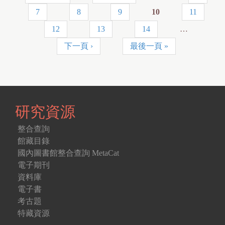
頁
7
8
9
10
11
面
12
13
14
…
下一頁 ›
最後一頁 »
研究資源
整合查詢
館藏目錄
國內圖書館整合查詢 MetaCat
電子期刊
資料庫
電子書
考古題
特藏資源