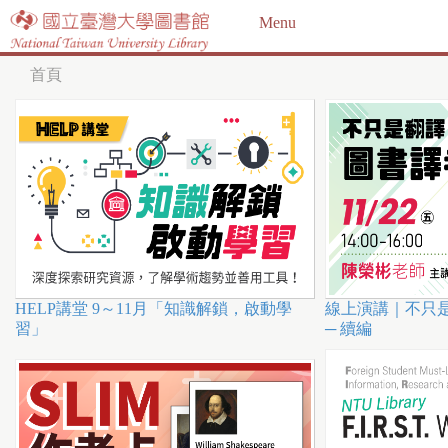
Jump to navigation
Menu
首頁
您
在
這
裡
HELP講堂 9～11月「知識解鎖，啟動學
線上演講｜不只是
習」
─ 續編