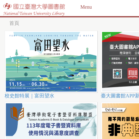
Jump to navigation
Menu
首頁
您
在
這
裡
校史館特展｜富田望水
臺大圖書館APP