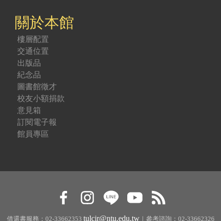
關於本館
樓層配置
交通位置
出版品
紀念品
圖書館徵才
校友小額捐款
意見箱
訂閱電子報
館員專區
tulcir@ntu.edu.tw
借還書服務：02-33662353
｜參考諮詢：02-33662326