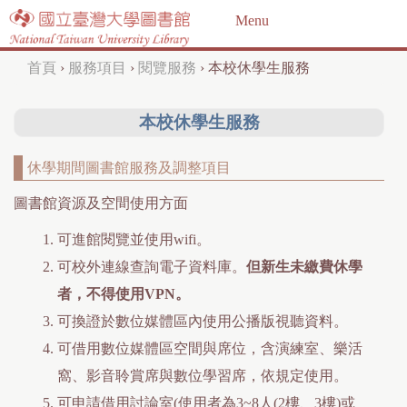
Jump to navigation
Menu
首頁
›
服務項目
›
閱覽服務
›
本校休學生服務
您
在
本校休學生服務
這
休學期間圖書館服務及調整項目
裡
圖書館資源及空間使用方面
可進館閱覽並使用wifi。
可校外連線查詢電子資料庫。
但新生未繳費休學
者，不得使用VPN。
可換證於數位媒體區內使用公播版視聽資料。
可借用數位媒體區空間與席位，含演練室、樂活
窩、影音聆賞席與數位學習席，依規定使用。
可申請借用討論室(使用者為3~8人(2樓、3樓)或