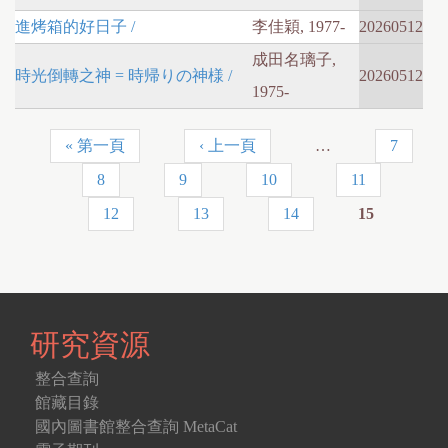
進烤箱的好日子 /
李佳穎, 1977-
20260512
成田名璃子,
時光倒轉之神 = 時帰りの神様 /
20260512
1975-
« 第一頁
‹ 上一頁
…
7
頁
8
9
10
11
面
12
13
14
15
研究資源
整合查詢
館藏目錄
國內圖書館整合查詢 MetaCat