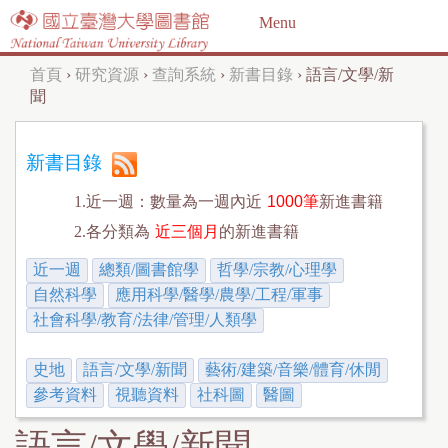
Jump to navigation
Menu
首頁
›
研究資源
›
查詢系統
›
新書目錄
›
語言/文學/新
您
聞
在
這
新書目錄
裡
1.近一週：數量為一週內近
1000筆
新進書籍
2.各分類為
近三個月
的新進書籍
近一週
總類/圖書館學
哲學/宗教/心理學
自然科學
應用科學/醫學/農學/工程/軍事
社會科學/教育/法律/管理/人類學
史地
語言/文學/新聞
藝術/建築/音樂/體育/休閒
參考資料
視聽資料
社科圖
醫圖
語言/文學/新聞