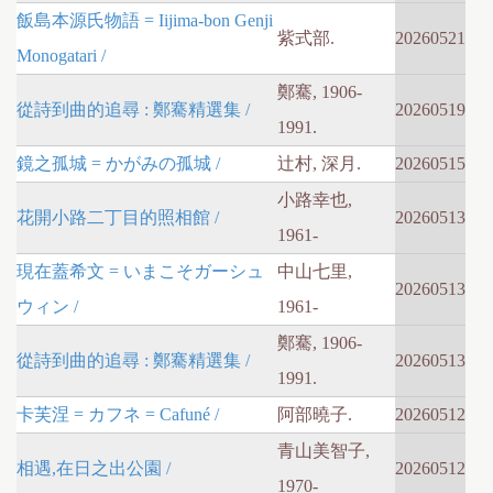
飯島本源氏物語 = Iijima-bon Genji
紫式部.
20260521
Monogatari /
鄭騫, 1906-
從詩到曲的追尋 : 鄭騫精選集 /
20260519
1991.
鏡之孤城 = かがみの孤城 /
辻村, 深月.
20260515
小路幸也,
花開小路二丁目的照相館 /
20260513
1961-
現在蓋希文 = いまこそガーシュ
中山七里,
20260513
ウィン /
1961-
鄭騫, 1906-
從詩到曲的追尋 : 鄭騫精選集 /
20260513
1991.
卡芙涅 = カフネ = Cafuné /
阿部曉子.
20260512
青山美智子,
相遇,在日之出公園 /
20260512
1970-