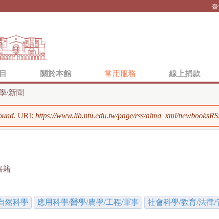
Jump to navigation
臺
目
關於本館
常用服務
線上捐款
學/新聞
ound
. URI:
https://www.lib.ntu.edu.tw/page/rss/alma_xml/newbooksR
書籍
自然科學
應用科學/醫學/農學/工程/軍事
社會科學/教育/法律/