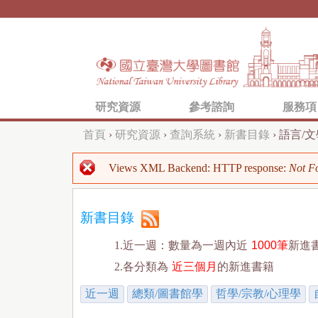
研究資源
參考諮詢
服務項
首頁
›
研究資源
›
查詢系統
›
新書目錄
›
語言/文
您
Views XML Backend: HTTP response:
Not F
在
錯
這
誤
新書目錄
裡
訊
1.近一週：數量為一週內近
1000筆
新進
息
2.各分類為
近三個月
的新進書籍
近一週
總類/圖書館學
哲學/宗教/心理學