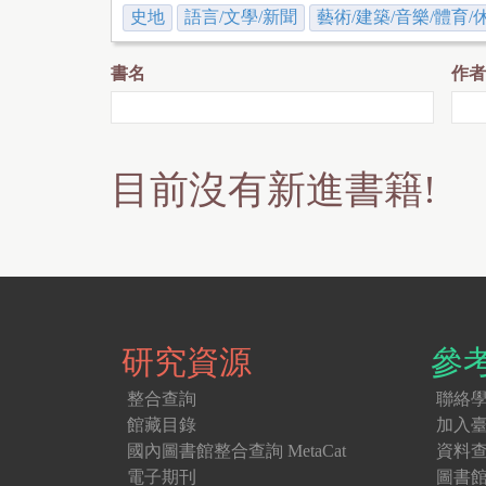
史地
語言/文學/新聞
藝術/建築/音樂/體育/
書名
作者
目前沒有新進書籍!
研究資源
參
整合查詢
聯絡
館藏目錄
加入
國內圖書館整合查詢 MetaCat
資料
電子期刊
圖書