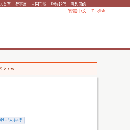
大首頁
行事曆
常問問題
聯絡我們
意見回饋
繁體中文
English
SS_8.xml
管理/人類學