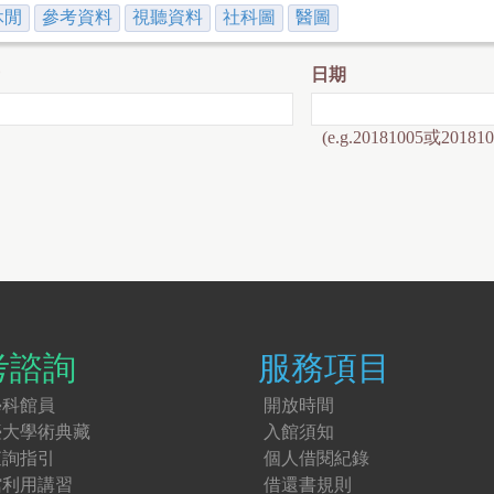
休閒
參考資料
視聽資料
社科圖
醫圖
日期
(e.g.20181005或201810
考諮詢
服務項目
學科館員
開放時間
臺大學術典藏
入館須知
查詢指引
個人借閱紀錄
館利用講習
借還書規則