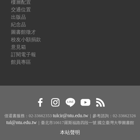
樓層配置
交通位置
出版品
紀念品
圖書館徵才
校友小額捐款
意見箱
訂閱電子報
館員專區
tulcir@ntu.edu.tw
借還書服務：02-33662353
｜參考諮詢：02-33662326
tul@ntu.edu.tw
｜臺北市10617羅斯福路四段一號 國立臺灣大學圖書館
本站聲明