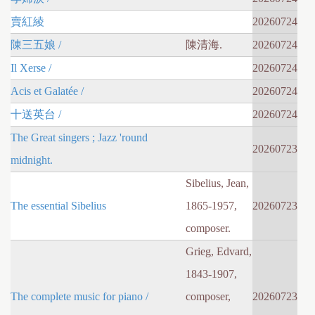
賣紅綾
20260724
陳三五娘 /
陳清海.
20260724
Il Xerse /
20260724
Acis et Galatée /
20260724
十送英台 /
20260724
The Great singers ; Jazz 'round
20260723
midnight.
Sibelius, Jean,
The essential Sibelius
1865-1957,
20260723
composer.
Grieg, Edvard,
1843-1907,
The complete music for piano /
composer,
20260723