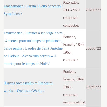
Krzysztof,
Emanationen ; Partita ; Cello concerto ;
1933-2020,
20260723
Symphony /
composer,
conductor.
Exultate deo ; Litanies à la vierge noire
Poulenc,
; 4 motets pour un temps de pénitence ;
Francis, 1899-
Salve regina ; Laudes de Saint-Antoine
20260723
1963,
de Padoue ; Ave verum corpus -- 4
composer.
motets pour le temps de Noël /
Poulenc,
Francis, 1899-
Œuvres orchestrales = Orchestral
1963,
20260723
works = Orchester Werke /
composer,
instrumentalist.