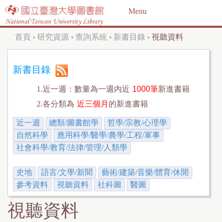
Jump to navigation
Menu
首頁
›
研究資源
›
查詢系統
›
新書目錄
›
視聽資料
您
在
新書目錄
這
1.近一週：數量為一週內近
1000筆
新進書籍
裡
2.各分類為
近三個月
的新進書籍
近一週
總類/圖書館學
哲學/宗教/心理學
自然科學
應用科學/醫學/農學/工程/軍事
社會科學/教育/法律/管理/人類學
史地
語言/文學/新聞
藝術/建築/音樂/體育/休閒
參考資料
視聽資料
社科圖
醫圖
視聽資料