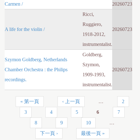
Carmen /
20260723
Ricci,
Ruggiero,
A life for the violin /
20260723
1918-2012,
instrumentalist.
Goldberg,
Szymon Goldberg, Netherlands
Szymon,
Chamber Orchestra : the Philips
20260723
1909-1993,
recordings.
instrumentalist.
« 第一頁
‹ 上一頁
…
2
頁
3
4
5
6
7
面
8
9
10
…
下一頁 ›
最後一頁 »