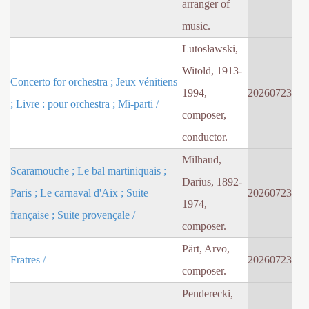
arranger of
music.
Lutosławski,
Witold, 1913-
Concerto for orchestra ; Jeux vénitiens
1994,
20260723
; Livre : pour orchestra ; Mi-parti /
composer,
conductor.
Milhaud,
Scaramouche ; Le bal martiniquais ;
Darius, 1892-
Paris ; Le carnaval d'Aix ; Suite
20260723
1974,
française ; Suite provençale /
composer.
Pärt, Arvo,
Fratres /
20260723
composer.
Penderecki,