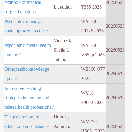
textbook of medical-
20260528
L., author.
T355 2026
surgical nursing /
Psychiatric nursing :
WY160
20260528
contemporary practice /
P9726 2026
Videbeck,
Psychiatric-mental health
WY160
Sheila L.,
20260528
nursing /
V652p 2026
author.
Orthopaedic knowledge
WE860 O77
20260528
update.
2027
Innovative teaching
WY18
strategies in nursing and
20260528
F9962 2026
related health professions /
The psychology of
Herrera,
WM270
addiction and substance
Autumn,
20260528
H5651 2025