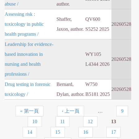
abuse /
author.
Assessing risk :
Shaffer,
QV600
toxicology in public
20260528
Jaxon, author.
S5252 2025
health programs /
Leadership for evidence-
based innovation in
WY105
20260528
nursing and health
L4344 2026
professions /
Drug testing in forensic
Bernard,
W750
20260528
toxicology /
Dylan, author.
B5181 2025
« 第一頁
‹ 上一頁
…
9
頁
10
11
12
13
面
14
15
16
17