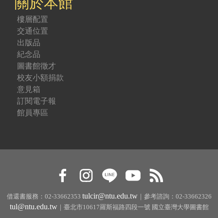
關於本館
樓層配置
交通位置
出版品
紀念品
圖書館徵才
校友小額捐款
意見箱
訂閱電子報
館員專區
tulcir@ntu.edu.tw
借還書服務：02-33662353
｜參考諮詢：02-33662326
tul@ntu.edu.tw
｜臺北市10617羅斯福路四段一號 國立臺灣大學圖書館