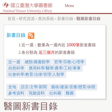
Jump to navigation
Menu
首頁
›
研究資源
›
查詢系統
›
新書目錄
›
醫圖新書目錄
您
在
新書目錄
這
1.近一週：數量為一週內近
1000筆
新進書籍
裡
2.各分類為
近三個月
的新進書籍
近一週
總類/圖書館學
哲學/宗教/心理學
自然科學
應用科學/醫學/農學/工程/軍事
社會科學/教育/法律/管理/人類學
史地
語言/文學/新聞
藝術/建築/音樂/體育/休閒
參考資料
視聽資料
社科圖
醫圖
醫圖新書目錄