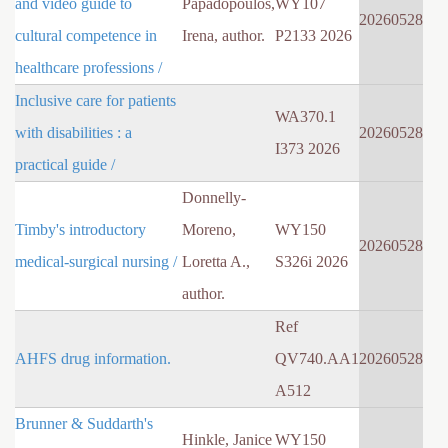
and video guide to
Papadopoulos,
WY107
20260528
cultural competence in
Irena, author.
P2133 2026
healthcare professions /
Inclusive care for patients
WA370.1
with disabilities : a
20260528
I373 2026
practical guide /
Donnelly-
Timby's introductory
Moreno,
WY150
20260528
medical-surgical nursing /
Loretta A.,
S326i 2026
author.
Ref
AHFS drug information.
QV740.AA1
20260528
A512
Brunner & Suddarth's
Hinkle, Janice
WY150