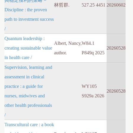
與穩定獲利的策略 =
林哲群.
527.25 4451
20260602
Discipline : the proven
path to investment success
/
Quantum leadership :
Albert, Nancy,
W84.1
creating sustainable value
20260528
author.
P849q 2025
in health care /
Supervision, learning and
assessment in clinical
practice : a guide for
WY105
20260528
nurses, midwives and
S929a 2026
other health professionals
/
Transcultural care : a book