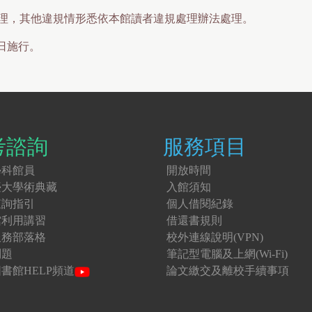
理，其他違規情形悉依本館讀者違規處理辦法處理。
日施行。
考諮詢
服務項目
學科館員
開放時間
臺大學術典藏
入館須知
查詢指引
個人借閱紀錄
館利用講習
借還書規則
服務部落格
校外連線說明(VPN)
問題
筆記型電腦及上網(Wi-Fi)
書館HELP頻道
論文繳交及離校手續事項