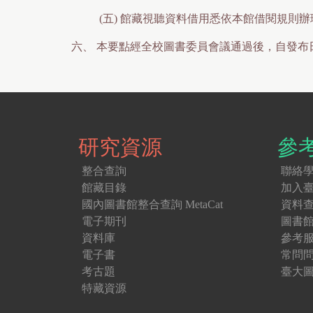
(五)
館藏視聽資料借用悉依本館借閱規則辦
六、
本要點經全校圖書委員會議通過後，自發布
研究資源
參
整合查詢
聯絡
館藏目錄
加入
國內圖書館整合查詢 MetaCat
資料
電子期刊
圖書
資料庫
參考
電子書
常問
考古題
臺大圖
特藏資源