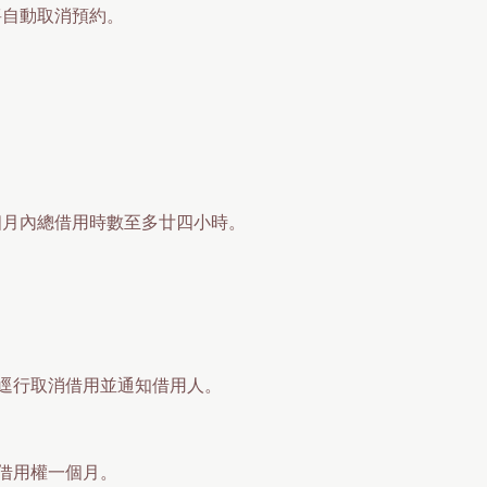
將自動取消預約。
個月內總借用時數至多廿四小時。
逕行取消借用並通知借用人。
借用權一個月。