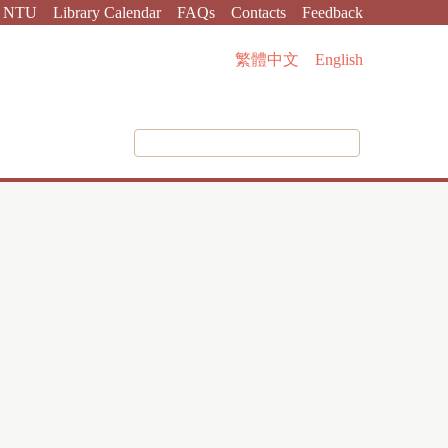
NTU
Library Calendar
FAQs
Contacts
Feedback
繁體中文
English