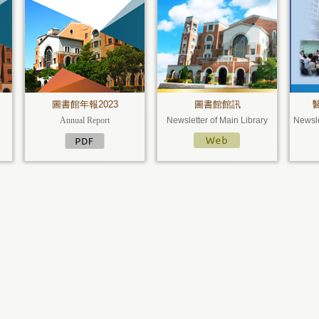
圖書館年報2023
圖書館館訊
Annual Report
Newsletter of Main Library
Newsle