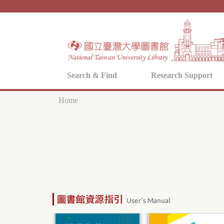
Search & Find
Research Support
Home
Y
o
u
a
r
e
h