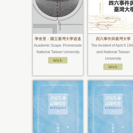
學舍景：國立臺灣大學逍遙
四六事件與臺灣大學
Academic Scape: Promenade
The Incident of April 6 19
National Taiwan University
and National Taiwan
University