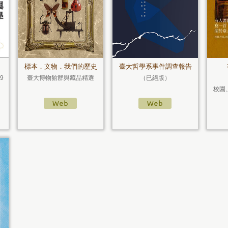
標本．文物．我們的歷史
臺大哲學系事件調查報告
49
臺大博物館群與藏品精選
（已絕版）
校園