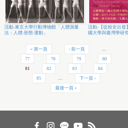
活動-東京大學行動博物館「人體測量
活動-【從校史出發
法：人體‧形態‧運動」
國大學與臺灣學研
« 第一頁
‹ 前一頁
…
P
77
78
79
80
a
81
82
83
84
g
85
…
下一頁 ›
e
最後一頁 »
s