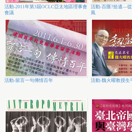
h
活動-2011年第3屆OCLC亞太地區理事會
活動-百匯?拾遺—
e
會議
風
r
e
活動-留言一句傳情百年
活動-魏火曜教授生