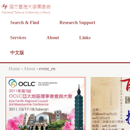
Jump to navigation
Search & Find
Research Support
Services
About
Links
中文版
Home
›
About
›
event_en
Y
o
u
a
r
e