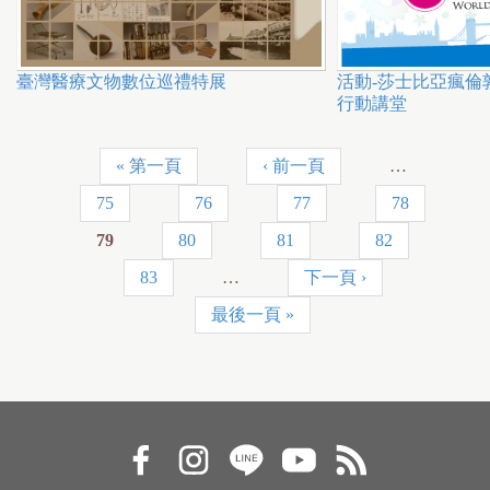
臺灣醫療文物數位巡禮特展
活動-莎士比亞瘋倫
行動講堂
« 第一頁
‹ 前一頁
…
P
75
76
77
78
a
79
80
81
82
g
83
…
下一頁 ›
e
最後一頁 »
s