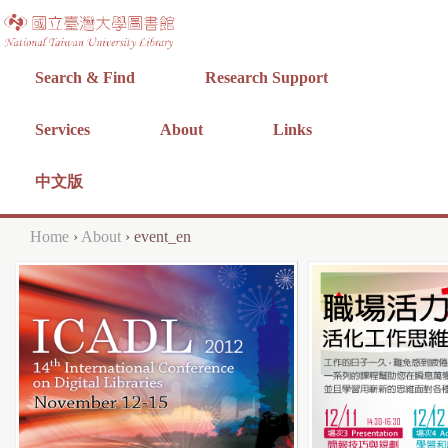
Jump to navigation
Search & Find
Research Support
Services
About
Links
中文版
Home
›
About
›
event_en
Y
o
u
a
r
e